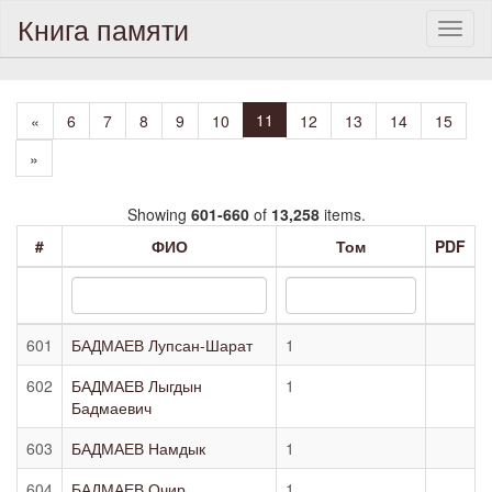
Книга памяти
Toggl
naviga
11
«
6
7
8
9
10
12
13
14
15
»
Showing
601-660
of
13,258
items.
#
ФИО
Том
PDF
601
БАДМАЕВ Лупсан-Шарат
1
602
БАДМАЕВ Лыгдын
1
Бадмаевич
603
БАДМАЕВ Намдык
1
604
БАДМАЕВ Очир
1