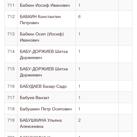
711
Бабкин Иосиф Иванович
1
712
БАБКИН Константин
6
Петрович
713
Бабкин Осип (Иосиф)
1
Иванович
714
БАБУ-ДОРЖИЕВ Шитха
1
Доржиевич
715
БАБУ-ДОРЖИЕВ Шитха
1
Доржиевич
716
БАБУДАЕВ Базар-Садо
1
717
Бабуев Ванзат
1
718
Бабушкин Петр Осипович
1
719
БАБУШКИНА Ульяна
2
Алексеевна