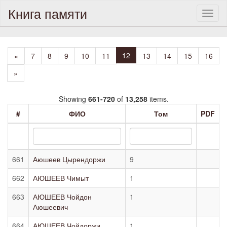
Книга памяти
Toggl
naviga
12
«
7
8
9
10
11
13
14
15
16
»
Showing
661-720
of
13,258
items.
#
ФИО
Том
PDF
661
Аюшеев Цырендоржи
9
662
АЮШЕЕВ Чимыт
1
663
АЮШЕЕВ Чойдон
1
Аюшеевич
664
АЮШЕЕВ Чойдоржи
1