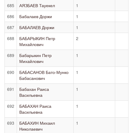
685
АЯЗБАЕВ Тауекел
1
686
Бабалаев Доржи
1
687
БАБАЛАЕВ Доржи
1
688
БАБАРЫКИН Петр
2
Михайлович
689
Бабарыкин Петр
1
Михайлович
690
БАБАСАНОВ Бато-Мунко
1
Бабасанович
691
Бабахан Раиса
1
Васильевна
692
БАБАХАН Раиса
1
Васильевна
693
БАБАХИН Михаил
1
Николаевич