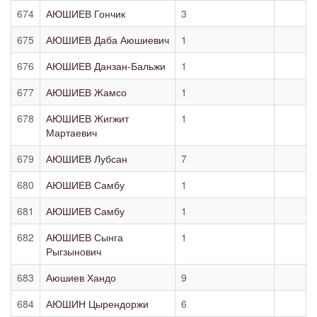
674
АЮШИЕВ Гончик
3
675
АЮШИЕВ Даба Аюшиевич
1
676
АЮШИЕВ Данзан-Бальжи
1
677
АЮШИЕВ Жамсо
1
678
АЮШИЕВ Жигжит
1
Мартаевич
679
АЮШИЕВ Лубсан
7
680
АЮШИЕВ Самбу
1
681
АЮШИЕВ Самбу
1
682
АЮШИЕВ Сынга
1
Рыгзынович
683
Аюшиев Хандо
9
684
АЮШИН Цырендоржи
6