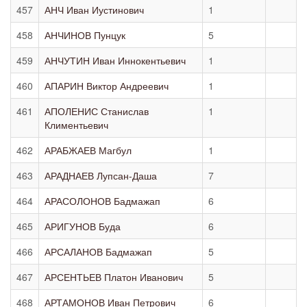
457
АНЧ Иван Иустинович
1
458
АНЧИНОВ Пунцук
5
459
АНЧУТИН Иван Иннокентьевич
1
460
АПАРИН Виктор Андреевич
1
461
АПОЛЕНИС Станислав
1
Климентьевич
462
АРАБЖАЕВ Магбул
1
463
АРАДНАЕВ Лупсан-Даша
7
464
АРАСОЛОНОВ Бадмажап
6
465
АРИГУНОВ Буда
6
466
АРСАЛАНОВ Бадмажап
5
467
АРСЕНТЬЕВ Платон Иванович
5
468
АРТАМОНОВ Иван Петрович
6