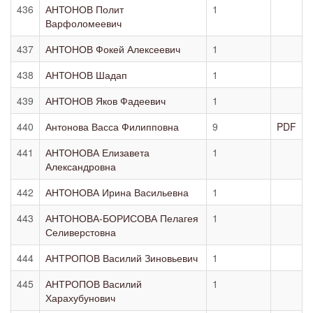
436
АНТОНОВ Полит
1
Варфоломеевич
437
АНТОНОВ Фокей Алексеевич
1
438
АНТОНОВ Шадап
1
439
АНТОНОВ Яков Фадеевич
1
440
Антонова Васса Филипповна
9
PDF
441
АНТОНОВА Елизавета
1
Александровна
442
АНТОНОВА Ирина Васильевна
1
443
АНТОНОВА-БОРИСОВА Пелагея
1
Селиверстовна
444
АНТРОПОВ Василий Зиновьевич
1
445
АНТРОПОВ Василий
1
Харахубунович