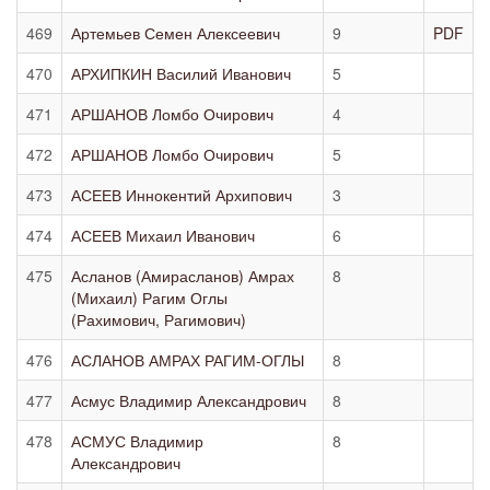
469
Артемьев Семен Алексеевич
9
PDF
470
АРХИПКИН Василий Иванович
5
471
АРШАНОВ Ломбо Очирович
4
472
АРШАНОВ Ломбо Очирович
5
473
АСЕЕВ Иннокентий Архипович
3
474
АСЕЕВ Михаил Иванович
6
475
Асланов (Амирасланов) Амрах
8
(Михаил) Рагим Оглы
(Рахимович, Рагимович)
476
АСЛАНОВ АМРАХ РАГИМ-ОГЛЫ
8
477
Асмус Владимир Александрович
8
478
АСМУС Владимир
8
Александрович