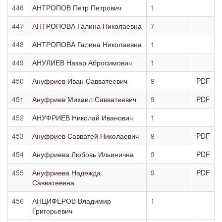
446
АНТРОПОВ Петр Петрович
1
447
АНТРОПОВА Галина Николаевна
7
448
АНТРОПОВА Галина Николаевна
1
449
АНУЛИЕВ Назар Абросимович
1
450
Ануфриев Иван Савватеевич
9
PDF
451
Ануфриев Михаил Савватеевич
9
PDF
452
АНУФРИЕВ Николай Иванович
1
453
Ануфриев Савватей Николаевич
9
PDF
454
Ануфриева Любовь Ильинична
9
PDF
455
Ануфриева Надежда
9
PDF
Савватеевна
456
АНЦИФЕРОВ Владимир
1
Григорьевич