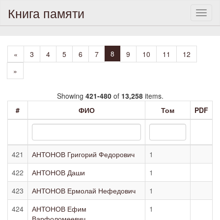
Книга памяти
Toggl
naviga
8
«
3
4
5
6
7
9
10
11
12
»
Showing
421-480
of
13,258
items.
#
ФИО
Том
PDF
421
АНТОНОВ Григорий Федорович
1
422
АНТОНОВ Даши
1
423
АНТОНОВ Ермолай Нефедович
1
424
АНТОНОВ Ефим
1
Варфоломеевич