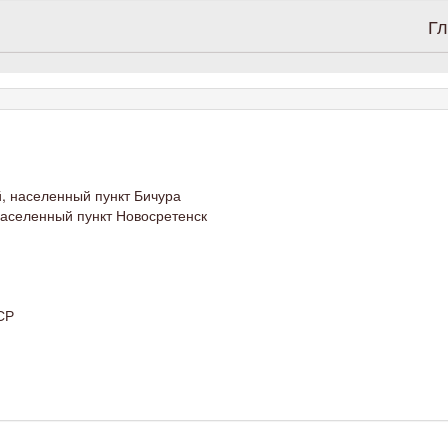
Гл
й, населенный пункт Бичура
аселенный пункт Новосретенск
СР