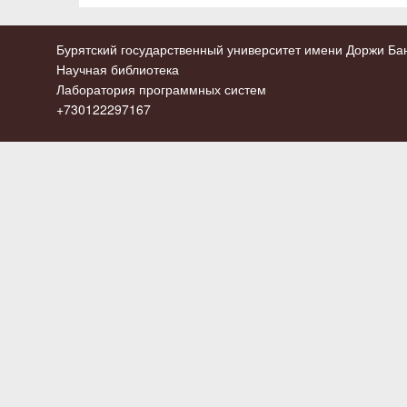
Бурятский государственный университет имени Доржи Бан
Научная библиотека
Лаборатория программных систем
+730122297167