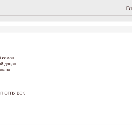
Гл
й сомон
ий дацан
ацана
 ПП ОГПУ ВСК