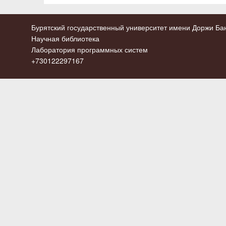
Бурятский государственный университет имени Доржи Бан
Научная библиотека
Лаборатория программных систем
+730122297167