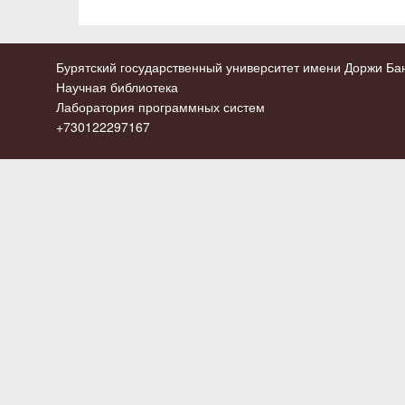
Бурятский государственный университет имени Доржи Бан
Научная библиотека
Лаборатория программных систем
+730122297167